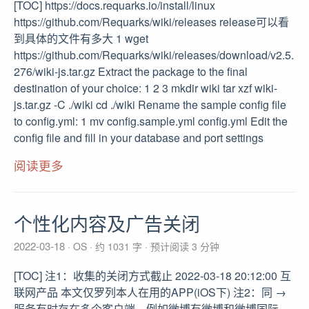
[TOC] https://docs.requarks.io/install/linux
https://github.com/Requarks/wiki/releases release可以看
到具体的文件有多大 1 wget
https://github.com/Requarks/wiki/releases/download/v2.5.
276/wiki-js.tar.gz Extract the package to the final
destination of your choice: 1 2 3 mkdir wiki tar xzf wiki-
js.tar.gz -C ./wiki cd ./wiki Rename the sample config file
to config.yml: 1 mv config.sample.yml config.yml Edit the
config file and fill in your database and port settings
阅读更多
个性化内容及广告关闭
2022-03-18
OS
约 1031 字
预计阅读 3 分钟
[TOC] 注1：收集的关闭方式截止 2022-03-18 20:12:00 互
联网产品 本文仅罗列本人在用的APP(iOS下) 注2：同 →
服务有时存在多个客户端，例如微博有微博和微博国际