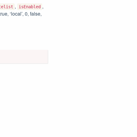
,
,
telist
isEnabled
, true, ‘local’, 0, false,