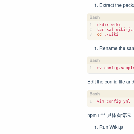
Extract the packa
mkdir wiki

cd
Rename the samp
Edit the config file and
npm i *** 具体看情况
Run Wiki.js